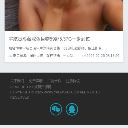
宇航员珍藏深色巨物59部5.37G一步到位
知名博主宇航员深色主题精选合集，59部实战视频，解压即看。
综合资源
深色巨物
女神猎杀
一步到位
珍藏合集
2026-02-25 08:13:56
实战视角
关于我们
免责声明
广告合作
注册协议
POWERED BY
妖舞资源网
COPYRIGHT © 2026 WWW.YAOWU42.COM ALL RIGHTS
RESERVED