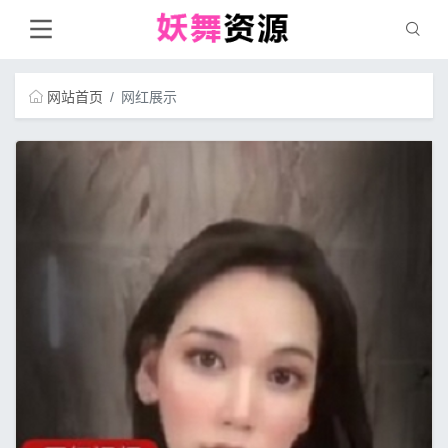
网站首页
网红展示